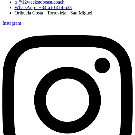
ts@12weekstobeast.coach
WhatsApp · +34 610 414 638
Orihuela Costa · Torrevieja · San Miguel
Instagram