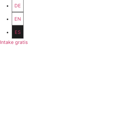
DE
EN
ES
Intake gratis
12
Reserva tu intake gratuita
Descarga la guía